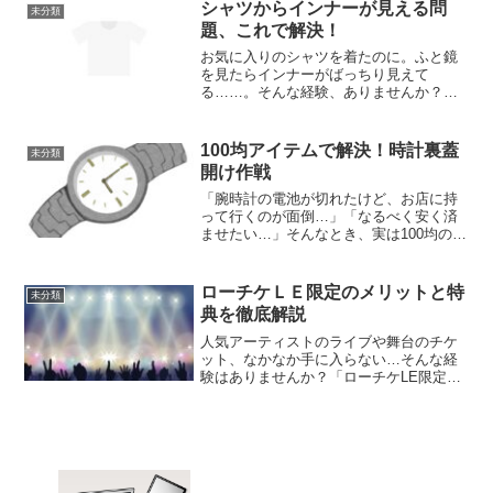
部届とは?退部届とは、部活動を辞める意
シャツからインナーが見える問
未分類
思を正式に伝える文書で...
題、これで解決！
お気に入りのシャツを着たのに。ふと鏡
を見たらインナーがばっちり見えて
る……。そんな経験、ありませんか？こ
の記事では「シャツからインナーが見え
る」問題を、スッキリ解決する方法をご
紹介します。誰でもすぐに実践できるポ
100均アイテムで解決！時計裏蓋
未分類
イントが満載です。ぜひ最後ま...
開け作戦
「腕時計の電池が切れたけど、お店に持
って行くのが面倒…」「なるべく安く済
ませたい…」そんなとき、実は100均のア
イテムで自分で電池交換ができるって知
ってましたか？特別な工具がなくても、
ダイソー・セリア・キャンドゥなどの100
ローチケＬＥ限定のメリットと特
未分類
円ショップにある...
典を徹底解説
人気アーティストのライブや舞台のチケ
ット、なかなか手に入らない…そんな経
験はありませんか？「ローチケLE限定」
という言葉を見かけたけれど、意味がよ
くわからないままスルーしている人も多
いのではないでしょうか。本記事では、
ローチケLE限定の意味...