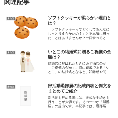
関連記事
ソフトクッキーが柔らかい理由と
未分類
は？
「ソフトクッキーってどうしてあんなに
しっとり柔らかいの？」と不思議に思っ
たことはありませんか？一口食べると、
ふわっと広がる甘さとしっとり感。市販
でも人気のソフトクッキーは、実は作り
方や材料の選び方によって、その食感が
いとこの結婚式に贈るご祝儀の金
未分類
大きく左右されます。この...
額は？
結婚式に呼ばれたときに必ず悩むのが
「ご祝儀の金額」。特に親戚である「い
とこ」の結婚式となると、距離感や関係
性から判断に迷う方も多いのではないで
しょうか。この記事では、「いとこの結
婚式のご祝儀」に関する金額の相場やマ
部活動退部届の記載内容と例文を
未分類
ナー、シチュエーションごと...
まとめてご紹介
部活動を辞める際には、正式な手続きを
行うことが大切です。その一つが「退部
届」の提出です。本記事では、退部届の
基本知識から書き方、例文までを丁寧に
解説します。部活動退部届の基本知識退