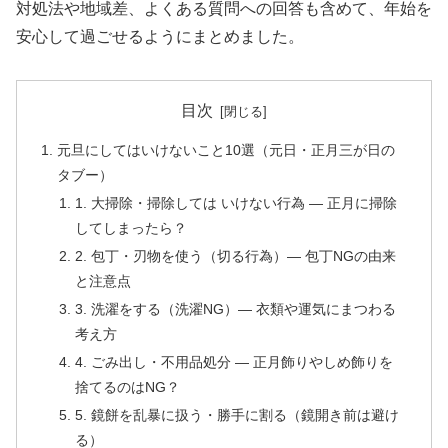
対処法や地域差、よくある質問への回答も含めて、年始を
安心して過ごせるようにまとめました。
目次
元旦にしてはいけないこと10選（元日・正月三が日の
タブー）
1. 大掃除・掃除しては いけない行為 — 正月に掃除
してしまったら？
2. 包丁・刃物を使う（切る行為）— 包丁NGの由来
と注意点
3. 洗濯をする（洗濯NG）— 衣類や運気にまつわる
考え方
4. ごみ出し・不用品処分 — 正月飾りやしめ飾りを
捨てるのはNG？
5. 鏡餅を乱暴に扱う・勝手に割る（鏡開き前は避け
る）