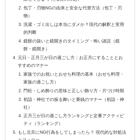
包丁・刃物NGの由来と安全な代替方法（包丁・刃
物）
洗濯・ゴミ出しは本当にダメか？現代の解釈と実用
的判断
鏡餅の扱いと鏡開きのタイミング・怖い諸説（鏡
餅・鏡開き）
元日・正月三が日の過ごし方：お正月にすることとお
すすめのマナー
家族でのお祝いとおせち料理の基本（おせち料理・
家族の過ごし方）
門松・しめ飾りの意味と正しい飾り方・片づけ時期
初詣・神社での振る舞いと賽銭のマナー（初詣・神
社）
正月三が日の過ごし方ランキングと定番アクティビ
ティ（ランキング）
もし元旦にNG行為をしてしまったら？ 現代的な対処法