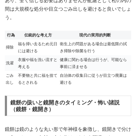
あり、全く信じる必要はありませんが配慮として松の内の
間は大規模な処分や目立つごみ出しを避けると良いでしょ
う。
行為
伝統的な考え方
現代の実用的判断
福を掃い去るため元日
衛生上の問題がある場合は最低限の拭
掃除
には避ける
き掃除や除菌を行う
衣服や福を洗い流すと
健康に関わる場合は行うが、可能なら
洗濯
考える
事前に済ませる
ごみ
不要物と共に福を捨て
自治体の収集日に従うが目立つ廃棄は
出し
るとされる
避ける
鏡餅の扱いと鏡開きのタイミング・怖い諸説
（鏡餅・鏡開き）
鏡餅は鏡のような丸い形で年神様を象徴し、鏡開きで分け