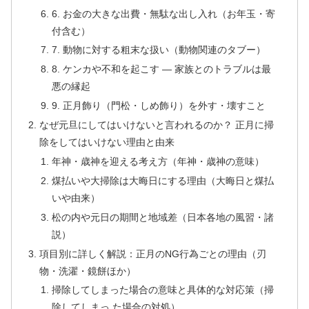
6. お金の大きな出費・無駄な出し入れ（お年玉・寄
付含む）
7. 動物に対する粗末な扱い（動物関連のタブー）
8. ケンカや不和を起こす — 家族とのトラブルは最
悪の縁起
9. 正月飾り（門松・しめ飾り）を外す・壊すこと
なぜ元旦にしてはいけないと言われるのか？ 正月に掃
除をしてはいけない理由と由来
年神・歳神を迎える考え方（年神・歳神の意味）
煤払いや大掃除は大晦日にする理由（大晦日と煤払
いや由来）
松の内や元日の期間と地域差（日本各地の風習・諸
説）
項目別に詳しく解説：正月のNG行為ごとの理由（刃
物・洗濯・鏡餅ほか）
掃除してしまった場合の意味と具体的な対応策（掃
除してしまっ た場合の対処）