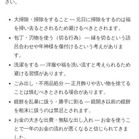
さい。
大掃除・掃除をすること — 元日に掃除をするのは福
を掃い去るとされるため避けるべきとされます。
包丁・刃物を使う（切る行為） — 縁を切るという語
呂合わせや年神様を傷付けるという考えがありま
す。
洗濯をする — 洋服や福を洗い流すと考えられるため
避ける習慣があります。
ごみ出し・不用品処分 — 正月飾りや古い物を捨てる
ことは慎むべきとされる場合があります。
鏡餅を乱暴に扱う・勝手に割る — 鏡開き以前の鏡餅
を粗末に扱うのは禁忌とされます。
お金の大きな出費・無駄な出し入れ — お金を使うこ
とで一年のお金の流れが悪くなると信じられてきま
した。