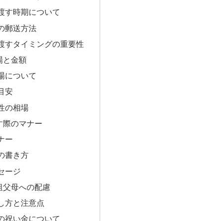
渡す時期について
の郵送方法
渡すタイミングの重要性
場と金額
場について
目安
性の相場
す際のマナー
ナー
の書き方
セージ
祖父母への配慮
し方と注意点
の祝い金について