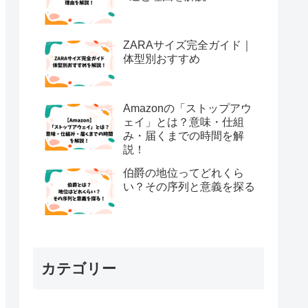
ZARAサイズ完全ガイド｜
体型別おすすめ
Amazonの「ストップアウ
ェイ」とは？意味・仕組
み・届くまでの時間を解
説！
伯爵の地位ってどれくら
い？その序列と意義を探る
カテゴリー